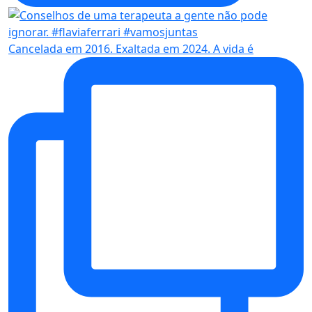
Cancelada em 2016. Exaltada em 2024. A vida é