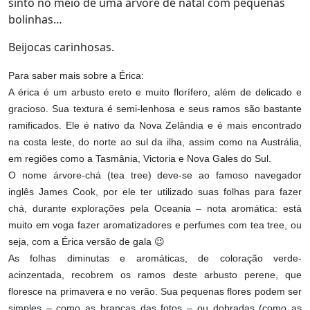
sinto no meio de uma árvore de natal com pequenas
bolinhas…
Beijocas carinhosas.
Para saber mais sobre a Érica:
A érica é um arbusto ereto e muito florífero, além de delicado e
gracioso. Sua textura é semi-lenhosa e seus ramos são bastante
ramificados. Ele é nativo da Nova Zelândia e é mais encontrado
na costa leste, do norte ao sul da ilha, assim como na Austrália,
em regiões como a Tasmânia, Victoria e Nova Gales do Sul.
O nome árvore-chá (tea tree) deve-se ao famoso navegador
inglês James Cook, por ele ter utilizado suas folhas para fazer
chá, durante explorações pela Oceania – nota aromática: está
muito em voga fazer aromatizadores e perfumes com tea tree, ou
seja, com a Érica versão de gala 😉
As folhas diminutas e aromáticas, de coloração verde-
acinzentada, recobrem os ramos deste arbusto perene, que
floresce na primavera e no verão. Sua pequenas flores podem ser
simples – como as brancas das fotos – ou dobradas (como as