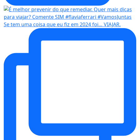
Se tem uma coisa que eu fiz em 2024 foi… VIAJAR.