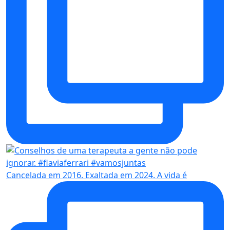
Cancelada em 2016. Exaltada em 2024. A vida é