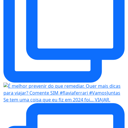
Se tem uma coisa que eu fiz em 2024 foi… VIAJAR.