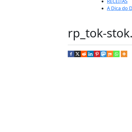
RECEITAS
A Dica do D
rp_tok-stok