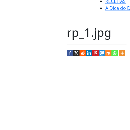
RECEITAS
A Dica do D
rp_1.jpg