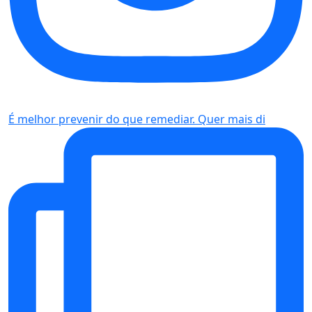
É melhor prevenir do que remediar. Quer mais di