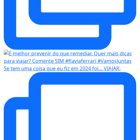
Se tem uma coisa que eu fiz em 2024 foi… VIAJAR.