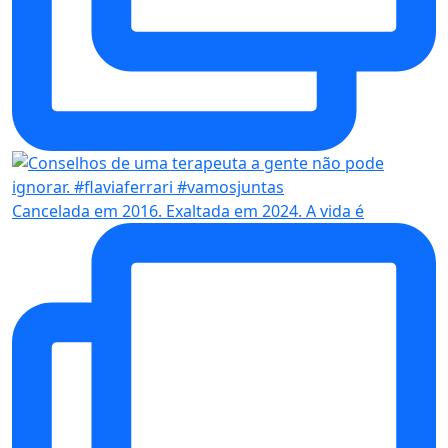
Cancelada em 2016. Exaltada em 2024. A vida é