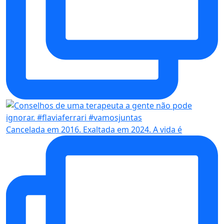
Cancelada em 2016. Exaltada em 2024. A vida é