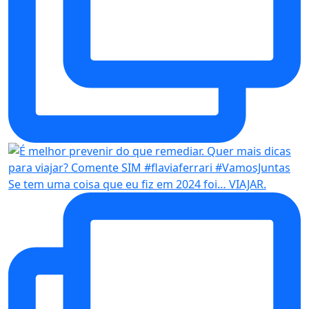
Se tem uma coisa que eu fiz em 2024 foi… VIAJAR.