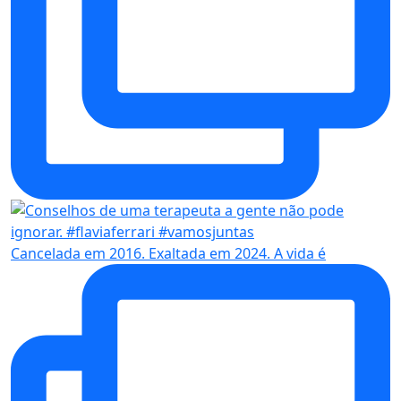
Cancelada em 2016. Exaltada em 2024. A vida é