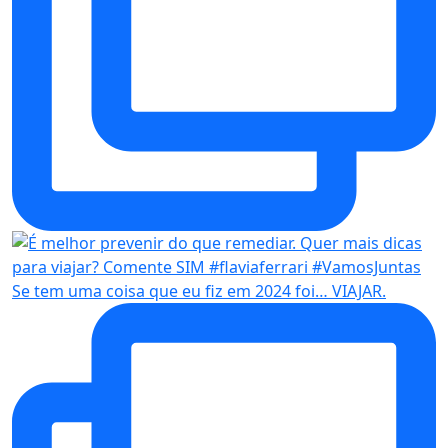
Se tem uma coisa que eu fiz em 2024 foi… VIAJAR.