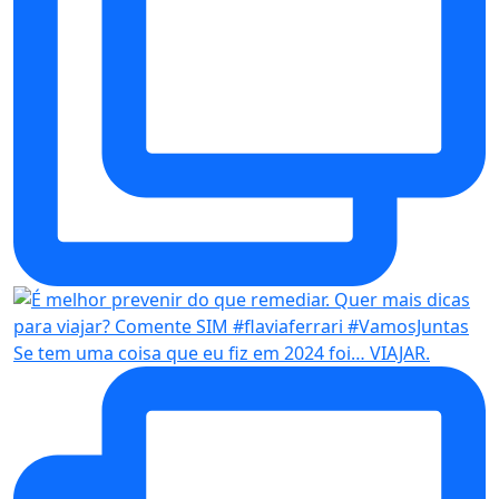
Se tem uma coisa que eu fiz em 2024 foi… VIAJAR.