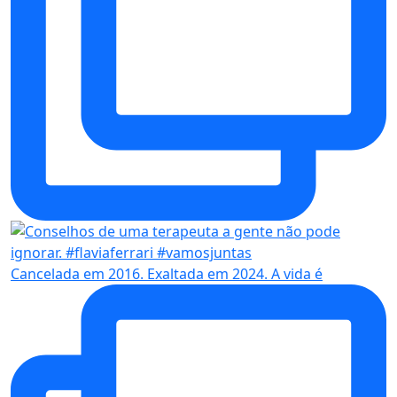
Cancelada em 2016. Exaltada em 2024. A vida é