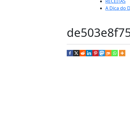
RECEITAS
A Dica do D
de503e8f7