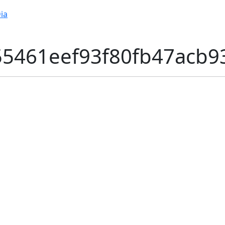
ia
55461eef93f80fb47acb9