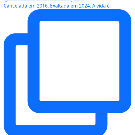
Cancelada em 2016. Exaltada em 2024. A vida é