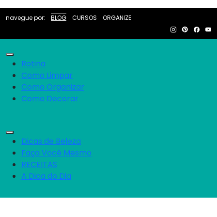
navegue por:
BLOG
CURSOS
ORGANIZE
Rotina
Como Limpar
Como Organizar
Como Decorar
Dicas de Beleza
Faça Você Mesmo
RECEITAS
A Dica do Dia