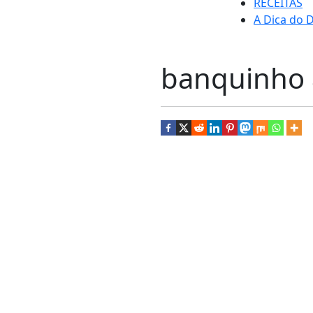
RECEITAS
A Dica do D
banquinho 