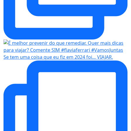
Se tem uma coisa que eu fiz em 2024 foi… VIAJAR.