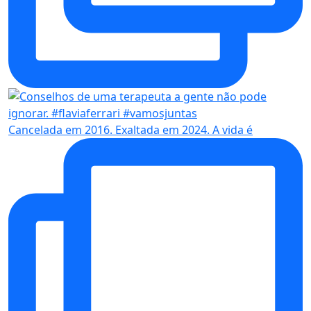
Cancelada em 2016. Exaltada em 2024. A vida é