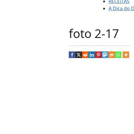
RECEITAS
A Dica do D
foto 2-17