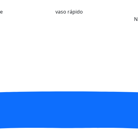
te
vaso rápido
N