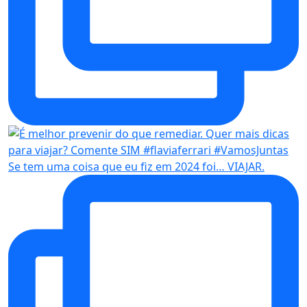
Se tem uma coisa que eu fiz em 2024 foi… VIAJAR.