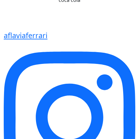
coca cola
aflaviaferrari