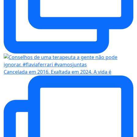
Cancelada em 2016. Exaltada em 2024. A vida é