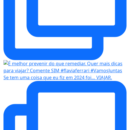
Se tem uma coisa que eu fiz em 2024 foi… VIAJAR.