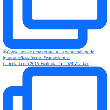
Cancelada em 2016. Exaltada em 2024. A vida é