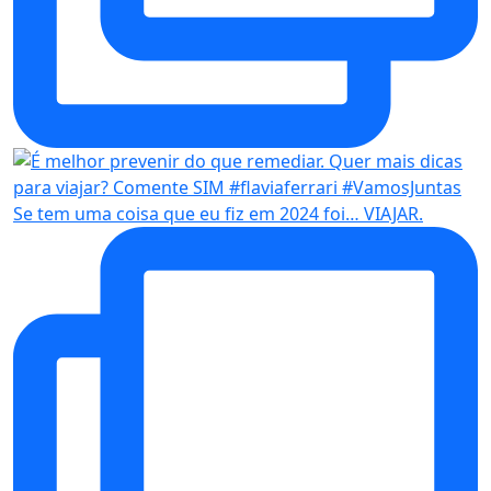
Se tem uma coisa que eu fiz em 2024 foi… VIAJAR.