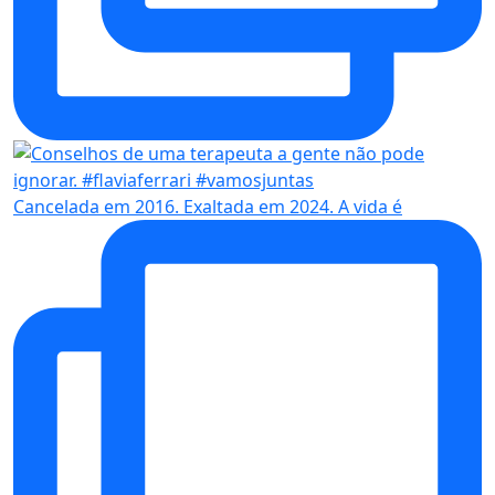
Cancelada em 2016. Exaltada em 2024. A vida é