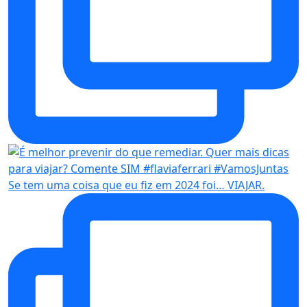
Se tem uma coisa que eu fiz em 2024 foi… VIAJAR.