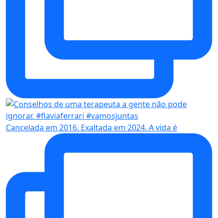
Cancelada em 2016. Exaltada em 2024. A vida é