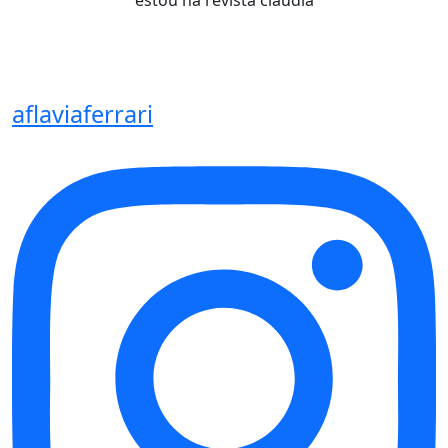
estou na revista claudia
aflaviaferrari