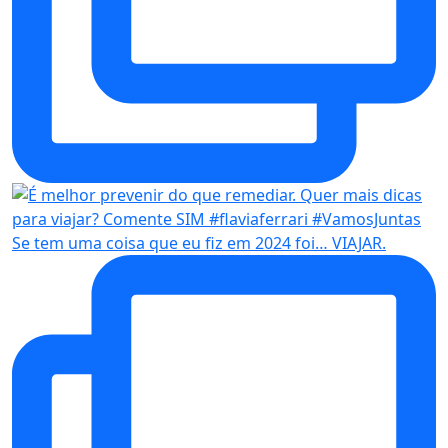
Se tem uma coisa que eu fiz em 2024 foi… VIAJAR.