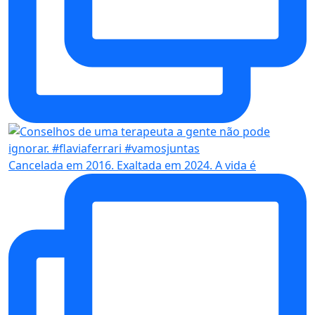
Cancelada em 2016. Exaltada em 2024. A vida é