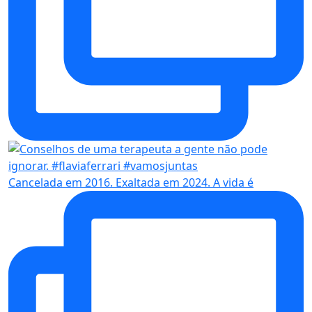
Cancelada em 2016. Exaltada em 2024. A vida é