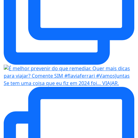
Se tem uma coisa que eu fiz em 2024 foi… VIAJAR.