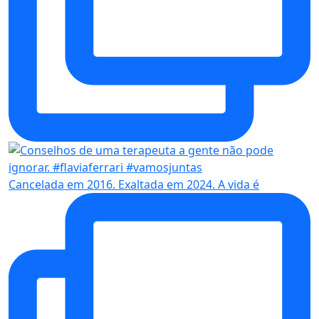
Cancelada em 2016. Exaltada em 2024. A vida é