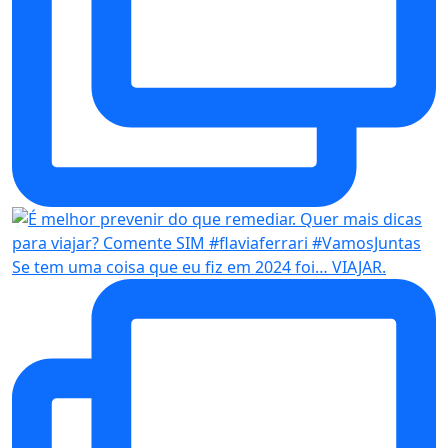
Se tem uma coisa que eu fiz em 2024 foi… VIAJAR.