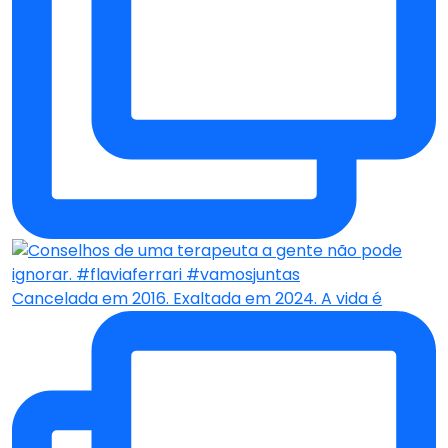
Cancelada em 2016. Exaltada em 2024. A vida é