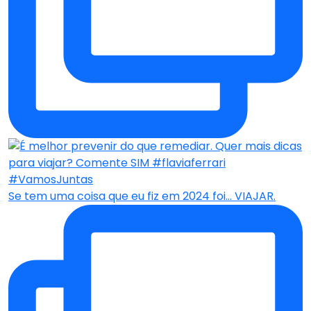
Se tem uma coisa que eu fiz em 2024 foi… VIAJAR.