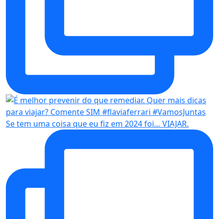
Se tem uma coisa que eu fiz em 2024 foi… VIAJAR.