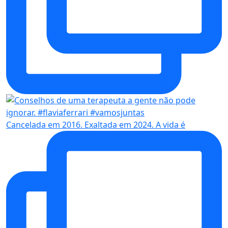
Cancelada em 2016. Exaltada em 2024. A vida é