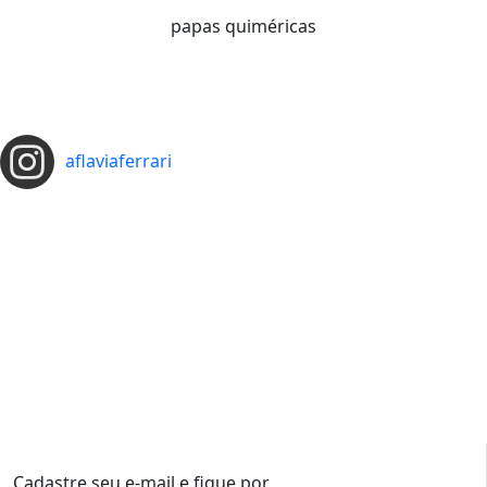
papas quiméricas
aflaviaferrari
Cadastre seu e-mail e fique por