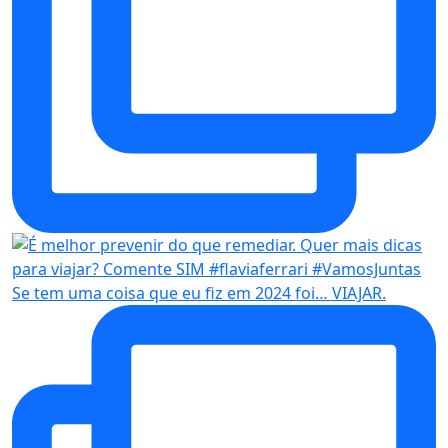
Se tem uma coisa que eu fiz em 2024 foi… VIAJAR.