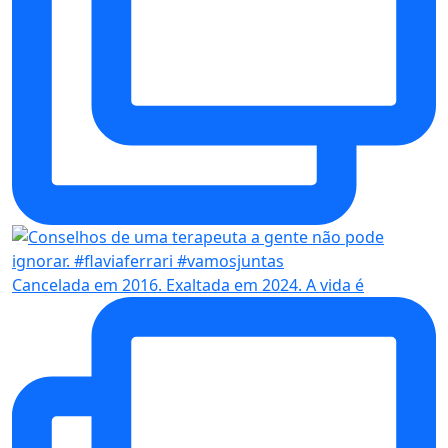
Cancelada em 2016. Exaltada em 2024. A vida é