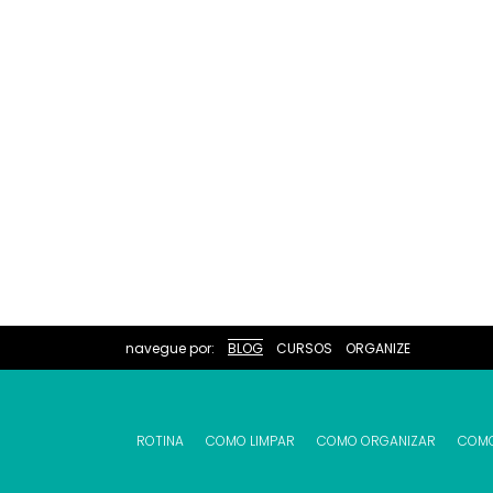
navegue por:
BLOG
CURSOS
ORGANIZE
ROTINA
COMO LIMPAR
COMO ORGANIZAR
COM