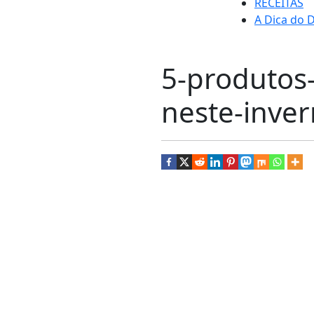
RECEITAS
A Dica do D
5-produtos-
neste-inver