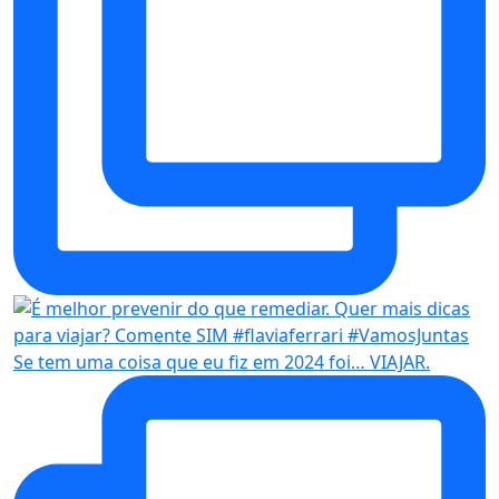
Se tem uma coisa que eu fiz em 2024 foi… VIAJAR.