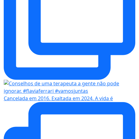
Cancelada em 2016. Exaltada em 2024. A vida é