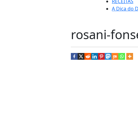
RECEITAS
A Dica do D
rosani-fon