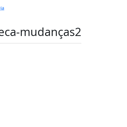
ia
seca-mudanças2