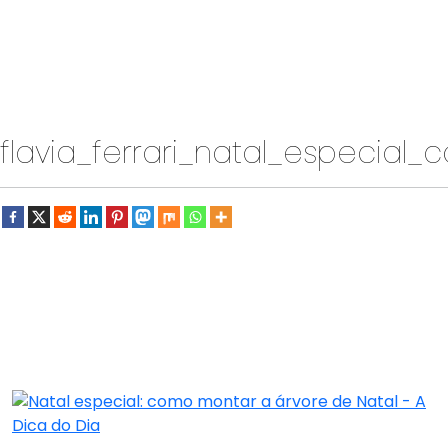
flavia_ferrari_natal_especia