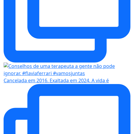
Cancelada em 2016. Exaltada em 2024. A vida é