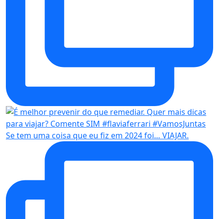
Se tem uma coisa que eu fiz em 2024 foi… VIAJAR.