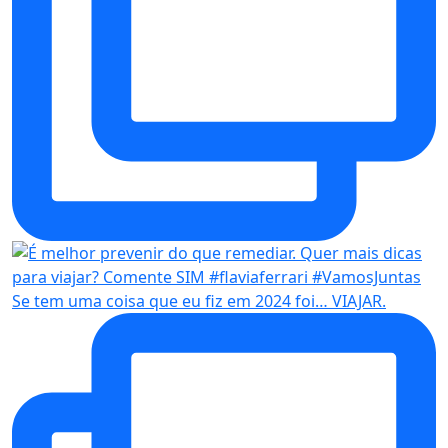
Se tem uma coisa que eu fiz em 2024 foi… VIAJAR.