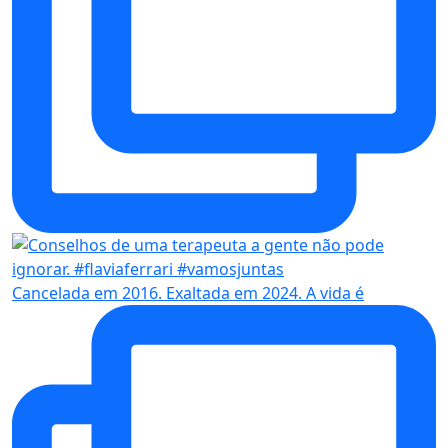
Cancelada em 2016. Exaltada em 2024. A vida é