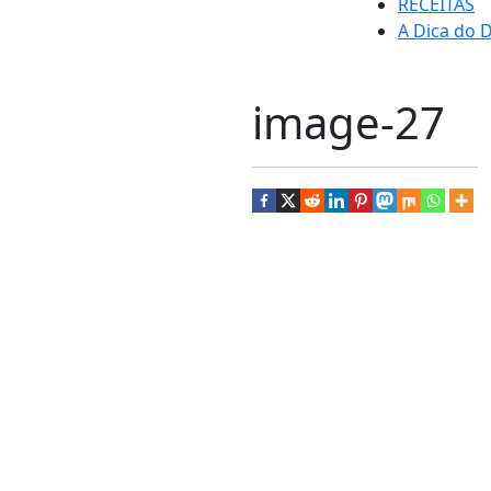
RECEITAS
A Dica do D
image-27