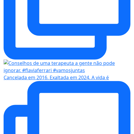
Cancelada em 2016. Exaltada em 2024. A vida é