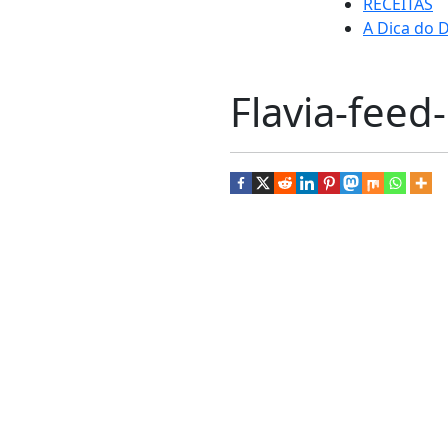
RECEITAS
A Dica do D
Flavia-feed-