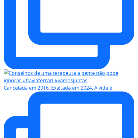
Cancelada em 2016. Exaltada em 2024. A vida é