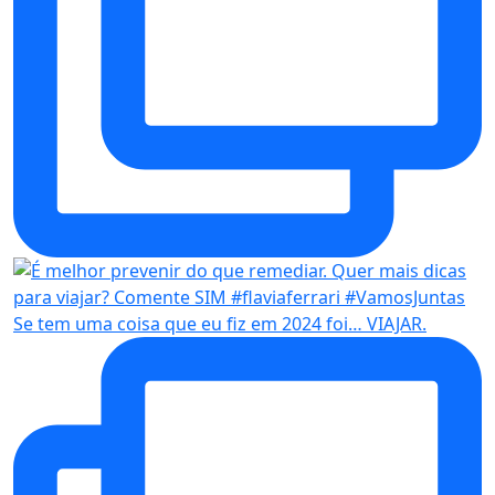
Se tem uma coisa que eu fiz em 2024 foi… VIAJAR.