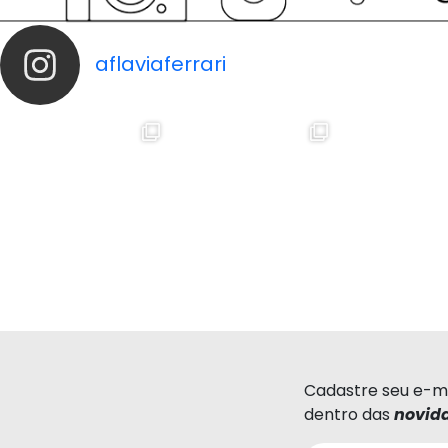
aflaviaferrari
Cadastre seu e-ma
dentro das
novid