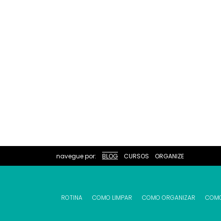
navegue por:
BLOG
CURSOS
ORGANIZE
ROTINA
COMO LIMPAR
COMO ORGANIZAR
COM