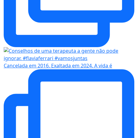
Cancelada em 2016. Exaltada em 2024. A vida é