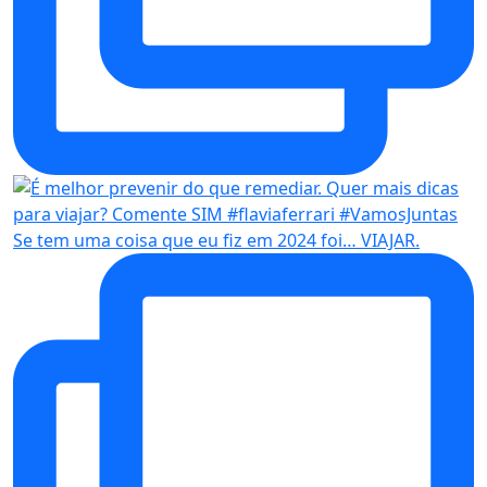
Se tem uma coisa que eu fiz em 2024 foi… VIAJAR.