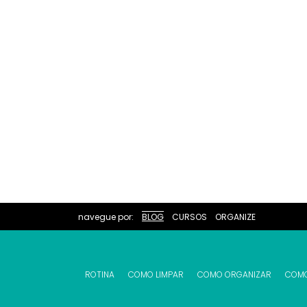
navegue por:
BLOG
CURSOS
ORGANIZE
ROTINA
COMO LIMPAR
COMO ORGANIZAR
COM