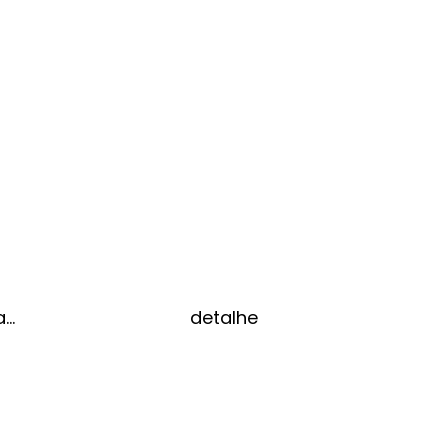
a…
detalhe