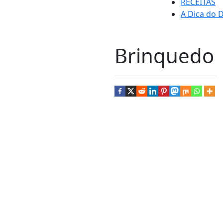
RECEITAS
A Dica do D
Brinquedo