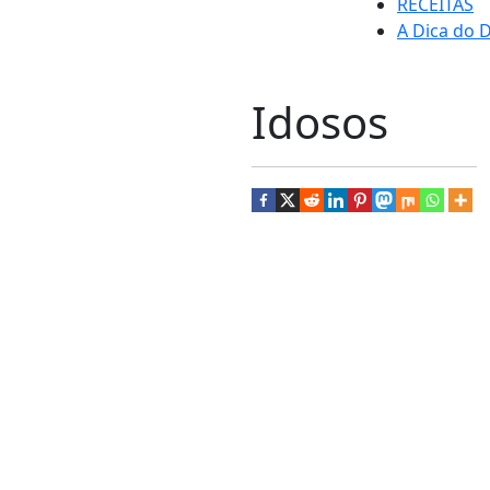
RECEITAS
A Dica do D
Idosos