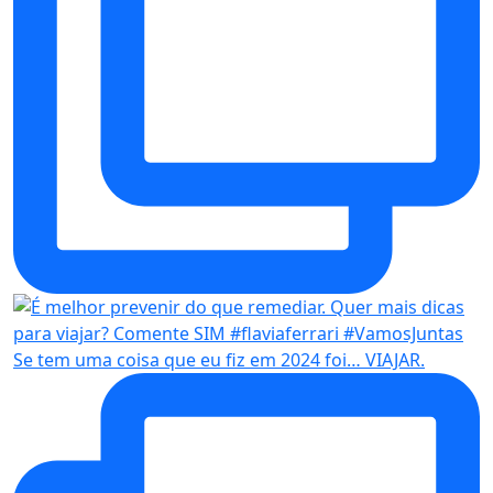
Se tem uma coisa que eu fiz em 2024 foi… VIAJAR.