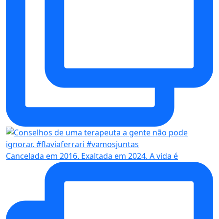
Cancelada em 2016. Exaltada em 2024. A vida é