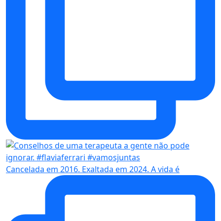
Cancelada em 2016. Exaltada em 2024. A vida é