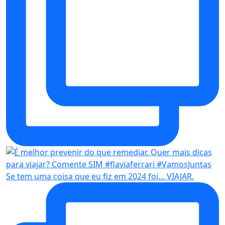
Se tem uma coisa que eu fiz em 2024 foi… VIAJAR.