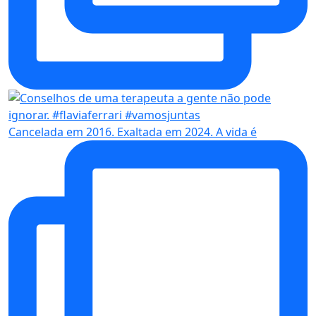
Cancelada em 2016. Exaltada em 2024. A vida é