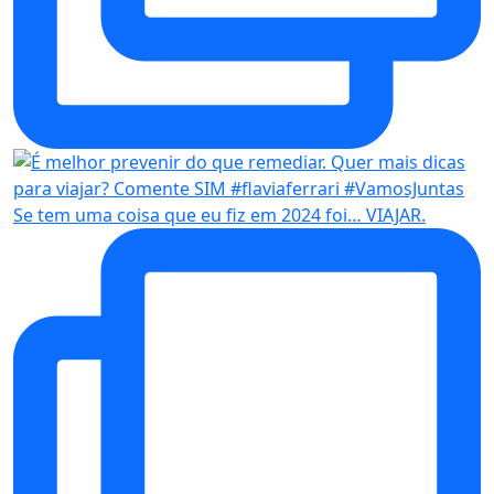
Se tem uma coisa que eu fiz em 2024 foi… VIAJAR.