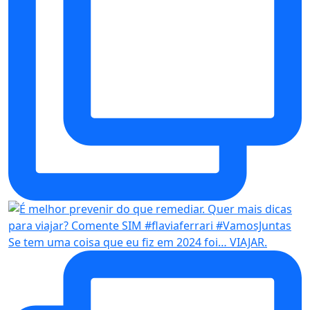
Se tem uma coisa que eu fiz em 2024 foi… VIAJAR.