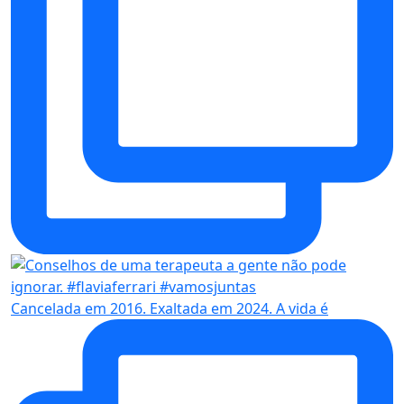
Cancelada em 2016. Exaltada em 2024. A vida é