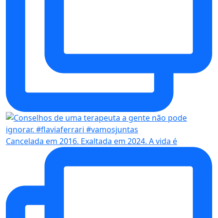
Cancelada em 2016. Exaltada em 2024. A vida é