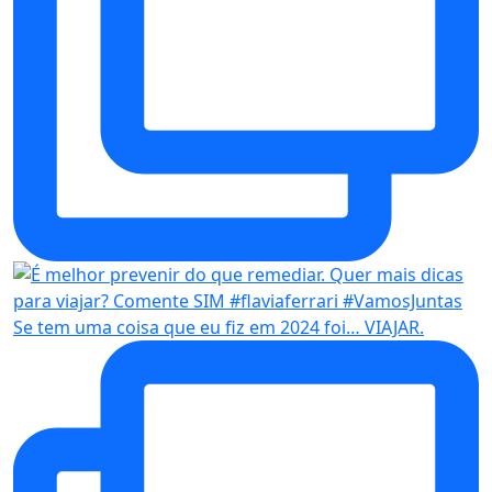
Se tem uma coisa que eu fiz em 2024 foi… VIAJAR.