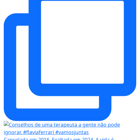
Cancelada em 2016. Exaltada em 2024. A vida é