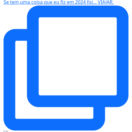
Se tem uma coisa que eu fiz em 2024 foi… VIAJAR.