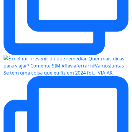
Se tem uma coisa que eu fiz em 2024 foi… VIAJAR.