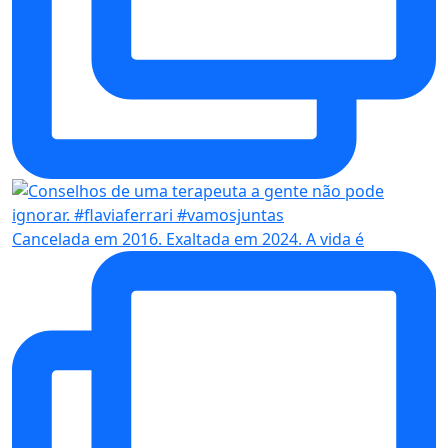
Cancelada em 2016. Exaltada em 2024. A vida é