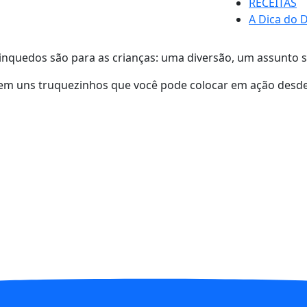
RECEITAS
A Dica do D
nquedos são para as crianças: uma diversão, um assunto sé
m uns truquezinhos que você pode colocar em ação desde 