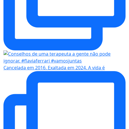
Cancelada em 2016. Exaltada em 2024. A vida é