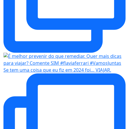
Se tem uma coisa que eu fiz em 2024 foi… VIAJAR.