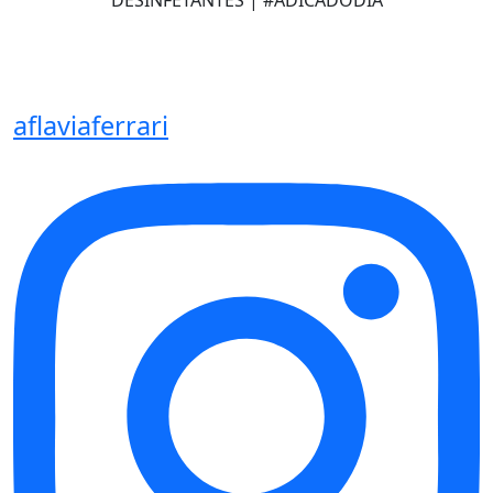
DESINFETANTES | #ADICADODIA
aflaviaferrari